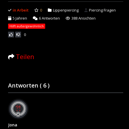
in Arbeit
0
Lippenpiercing
Piercing Fragen
5 Jahren
6
Antworten
388 Ansichten
Hilft außergewöhnlich
0
Teilen
Antworten (
6
)
Jona