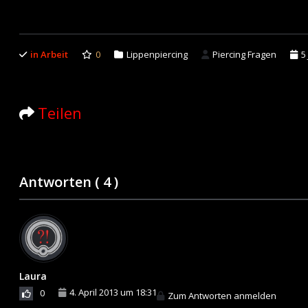
in Arbeit
0
Lippenpiercing
Piercing Fragen
5
Teilen
Antworten (
4
)
Laura
4. April 2013 um 18:31
0
Zum Antworten anmelden