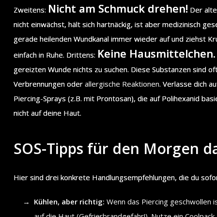
Nicht am Schmuck drehen!
Zweitens:
Der alte
nicht einwächst, hält sich hartnäckig, ist aber medizinisch g
gerade heilenden Wundkanal immer wieder auf und ziehst Kru
Keine Hausmittelchen.
einfach in Ruhe. Drittens:
gereizten Wunde nichts zu suchen. Diese Substanzen sind oft
Verbrennungen oder
allergische Reaktionen
. Verlasse dich a
Piercing-Sprays (z.B. mit Prontosan), die auf Polihexanid bas
nicht auf deine Haut.
SOS-Tipps für den Morgen d
Hier sind drei konkrete Handlungsempfehlungen, die du sofo
Kühlen, aber richtig:
Wenn das Piercing geschwollen ist
auf die Haut (Gefrierbrandgefahr!). Nutze ein Coolpack