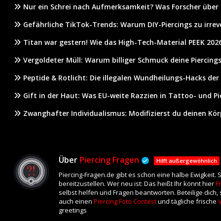
Nur ein Schrei nach Aufmerksamkeit? Was Forscher über
Gefährliche TikTok-Trends: Warum DIY-Piercings zu irrev
Titan war gestern! Wie das High-Tech-Material PEEK 2026
Vergoldeter Müll: Warum billiger Schmuck deine Piercings
Peptide & Rotlicht: Die illegalen Wundheilungs-Hacks der
Gift in der Haut: Was EU-weite Razzien in Tattoo- und P
Zwanghafter Individualismus: Modifizierst du deinen Körp
Über
Piercing Fragen
Hilft außergewöhnlich
Piercing-Fragen.de gibt es schon eine halbe Ewigkeit
bereitzustellen. Wer neu ist: Das heißt Ihr könnt hier
F
selbst helfen und Fragen beantworten. Beteilige dich
auch einen
Piercing Foto Contest
und tägliche frische
greetings