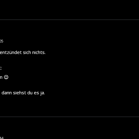
05
entzündet sich nichts.
:
en 😉
 dann siehst du es ja.
44