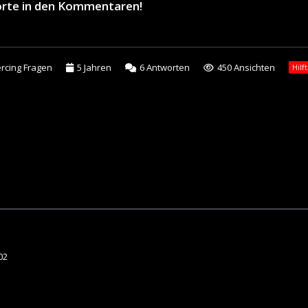
orte in den Kommentaren!
ercing Fragen
5 Jahren
6
Antworten
450 Ansichten
Hilf
02