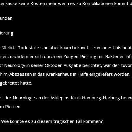
nkasse keine Kosten mehr wenn es zu Komplikationen kommt da
funden
iercing
gefährlich. Todesfälle sind aber kaum bekannt – zumindest bis heute
ssen, nachdem er sich durch ein Zungen-Piercing mit Bakterien infi
of Neurology in seiner Oktober-Ausgabe berichtet, war der zuvo
hirn-Abszessen in das Krankenhaus in Haifa eingeliefert worden. Do
gebreitet hatte.
rzt der Neurologie an der Asklepios Klinik Hamburg-Harburg bean
m Piercen.
 Wie konnte es zu diesem tragischen Fall kommen?