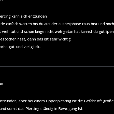
iercing kann sich entzünden.
rde einfach warten bis du aus der ausheilphase raus bist und noc
t weh tut und schon lange nicht weh getan hat kannst du gut lipe
gestochen hast, denn das ist sehr wichtig.
achs gut. und viel glück..
40
s entzünden, aber bei einem Lippenpiercing ist die Gefahr oft größ
und somit das Piercing ständig in Bewegung ist.