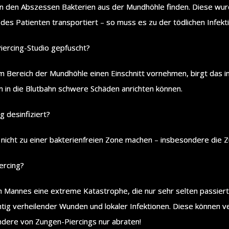
in den Abszessen Bakterien aus der Mundhöhle finden. Diese wur
 des Patienten transportiert – so muss es zu der tödlichen Infek
iercing-Studio gepfuscht?
im Bereich der Mundhöhle einen Einschnitt vornehmen, birgt das 
n in die Blutbahn schwere Schäden anrichten können.
ig desinfiziert?
nicht zu einer bakterienfreien Zone machen – insbesondere die Zu
ercing?
en Mannes eine extreme Katastrophe, die nur sehr selten passier
htig verheilender Wunden und lokaler Infektionen. Diese können
ndere von Zungen-Piercings nur abraten!