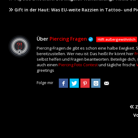
Gift in der Haut: Was EU-weite Razzien in Tattoo- und P
Über
Piercing Fragen
Hilft außergewöhnlich
Piercing-Fragen.de gibt es schon eine halbe Ewigkeit
bereitzustellen. Wer neu ist: Das heißt Ihr könnt hier
F
selbst helfen und Fragen beantworten. Beteilige dich
auch einen
Piercing Foto Contest
und tägliche frische
greetings
Folge mir
Z
V