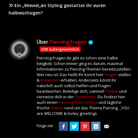
Ein „Wieviel„àn Styling gestattet ihr euren
halbwüchsigen?
Über
Piercing Fragen
Hilft außergewöhnlich
Piercing-Fragen.de gibt es schon eine halbe
Ewigkeit. Schon immer ging es darum, maximal
Informationen zu Piercing-Themen bereitzustellen.
Wer neu ist: Das heißt Ihr könnt hier
Fragen
stellen
&
Antworten
erhalten. Anderseits könnt ihr
natürlich auch selbst helfen und Fragen
beantworten. Beteilige dich, sammel
Punkte
und
vernetze dich in der
Community
. Du findest hier
auch einen
Piercing Foto Contest
und tägliche
frische
Videos
rund um das Thema Piercing. _YOU
are WELCOME & lovley greetings
Folge mir