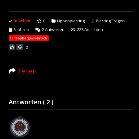
in Arbeit
0
Lippenpiercing
Piercing Fragen
5 Jahren
2
Antworten
228 Ansichten
Hilft außergewöhnlich
0
Teilen
Antworten (
2
)