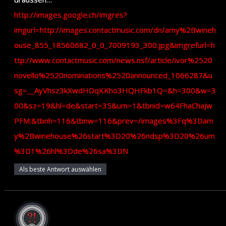
http://images.google.ch/imgres?
imgurl=http://images.contactmusic.com/dn/amy%2Bwineh
ouse_855_18560682_0_0_7009193_300.jpg&imgrefurl=h
ttp://www.contactmusic.com/news.nsf/article/ivor%2520
novello%2520nominations%2520announced_1066287&u
sg=__AyVhsz3kXwdHDqKKho3HQHFkb1Q=&h=300&w=3
00&sz=19&hl=de&start=35&um=1&tbnid=w64FhaChaJw
PFM:&tbnh=116&tbnw=116&prev=/images%3Fq%3Dam
y%2Bwinehouse%26start%3D20%26ndsp%3D20%26um
%3D1%26hl%3Dde%26sa%3DN
Als beste Antwort auswählen