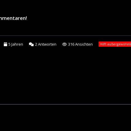
ommentaren!
5 Jahren
2
Antworten
316 Ansichten
Hilft außergewöhnl