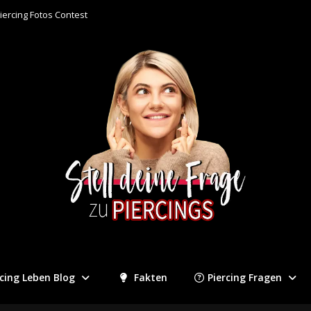
iercing Fotos Contest
rcing Leben Blog
Fakten
Piercing Fragen