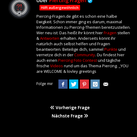
Über
Piercing Fragen
Hilft außergewöhnlich
Piercing-Fragen.de gibt es schon eine halbe
Ewigkeit. Schon immer ging es darum, maximal
Informationen zu Piercing-Themen bereitzustellen.
Wer neu ist: Das heißt Ihr könnt hier
Fragen
stellen
&
Antworten
erhalten. Anderseits könnt ihr
natürlich auch selbst helfen und Fragen
beantworten. Beteilige dich, sammel
Punkte
und
vernetze dich in der
Community
. Du findest hier
auch einen
Piercing Foto Contest
und tägliche
frische
Videos
rund um das Thema Piercing. _YOU
are WELCOME & lovley greetings
Folge mir
Vorherige Frage
Nächste Frage