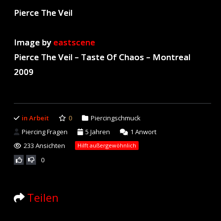
Pierce The Veil
Image by
eastscene
Pierce The Veil – Taste Of Chaos – Montreal
2009
in Arbeit
0
Piercingschmuck
Piercing Fragen
5 Jahren
1
Anwort
233 Ansichten
Hilft außergewöhnlich
0
Teilen