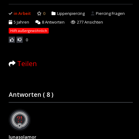
in Arbeit
0
Lippenpiercing
Piercing Fragen
5 Jahren
8
Antworten
277 Ansichten
Hilft außergewöhnlich
0
Teilen
Antworten (
8
)
lunasolamor