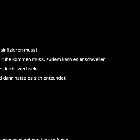
esinfizieren musst,
ur ruhe kommen muss, zudem kann es anschwellen.
es leicht wechseln.
d dann hatte es sich entzündet.
m eine neue Antwort hinzuzufügen.