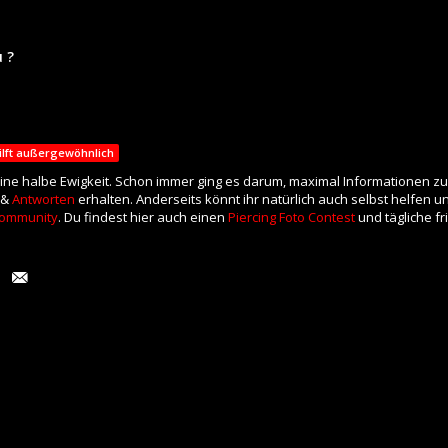
 ?
ilft außergewöhnlich
eine halbe Ewigkeit. Schon immer ging es darum, maximal Informationen zu
 &
Antworten
erhalten. Anderseits könnt ihr natürlich auch selbst helfen 
ommunity
. Du findest hier auch einen
Piercing Foto Contest
und tägliche f