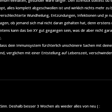
nimum einhalten, gesünder wäre länger. Den Schmuck solltest du
uppt, alles komplett abgeschwollen ist und wirklich nichts mehr zu b
verschlechterte Wundheilung, Entzündungen, Infektionen und je na
ragen, ob jemand sich mal nicht daran gehalten hat, denn erstens 
ens kann das bei XY gut gegangen sein, was dir aber nicht garant
.
 dass dein Immunsystem fürchterlich unschönere Sachen mit deiner
ind, verglichen mit einer Entstellung auf Lebenszeit, verschwinden
Sinn. Deshalb besser 3 Wochen als wieder alles von neu ( :