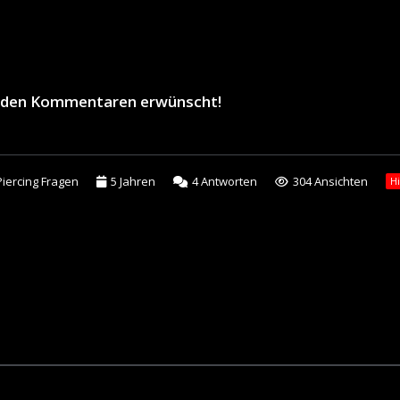
in den Kommentaren erwünscht!
Piercing Fragen
5 Jahren
4
Antworten
304 Ansichten
H