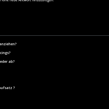
 anziehen?
rcings?
eder ab?
aufsatz ?