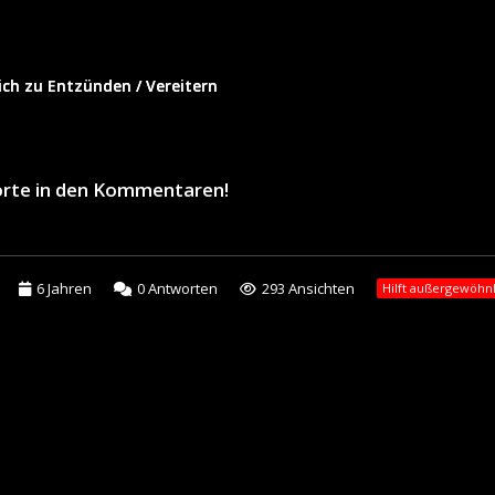
ich zu Entzünden / Vereitern
orte in den Kommentaren!
6 Jahren
0
Antworten
293 Ansichten
Hilft außergewöhnl