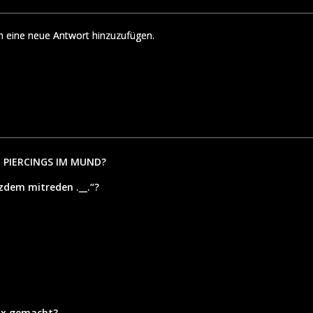
m eine neue Antwort hinzuzufügen.
O PIERCINGS IM MUND?
zdem mitreden .__.“?
ix gemacht?