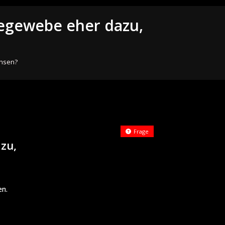
degewebe eher dazu,
chsen?
Frage
zu,
en.