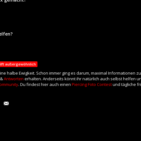
elfen?
ilft außergewöhnlich
eine halbe Ewigkeit. Schon immer ging es darum, maximal Informationen zu
 &
Antworten
erhalten. Anderseits könnt ihr natürlich auch selbst helfen 
ommunity
. Du findest hier auch einen
Piercing Foto Contest
und tägliche f