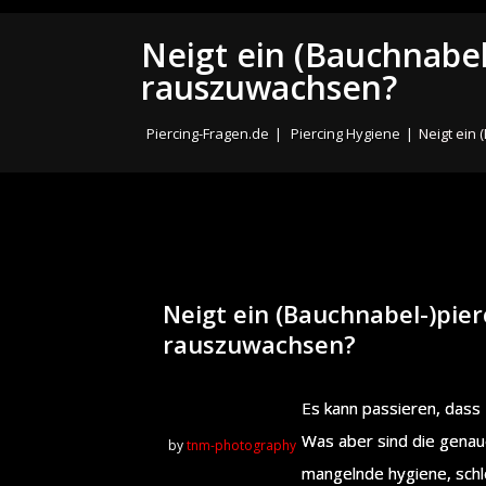
Neigt ein (Bauchnabe
rauszuwachsen?
Piercing-Fragen.de
|
Piercing Hygiene
|
Neigt ein
Neigt ein (Bauchnabel-)pie
rauszuwachsen?
Es kann passieren, dass
Was aber sind die genau
by
tnm-photography
mangelnde hygiene, sch