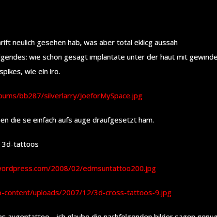
hrift neulich gesehen hab, was aber total eklicg aussah
olgendes: wie schon gesagt implantate unter der haut mit gewinde
pikes, wie ein iro.
lbums/bb287/silverlarry/JoeforMySpace.jpg
hen die se einfach aufs auge draufgesetzt ham.
e 3d-tattoos
s.wordpress.com/2008/02/edmsuntattoo200.jpg
p-content/uploads/2007/12/3d-cross-tattoos-9.jpg
das augentattoo… ich glaube die nachfolgenden bilder sagen genu