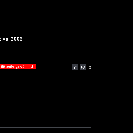
ival 2006.
Hilft außergewöhnlich
0