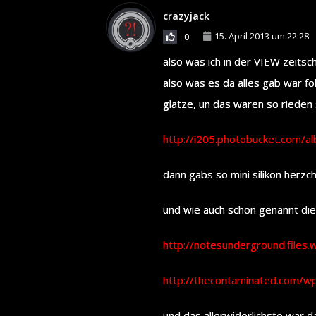
crazyjack
15. April 2013 um 22:28
0
also was ich in der VIEW zeitsc
also was es da alles gab war f
glatze, un das waren so rieden s
http://i205.photobucket.com/a
dann gabs so mini silikon herzc
und wie auch schon genannt di
http://notesunderground.file
http://thecontaminated.com/w
und das allerwiderlichste war 