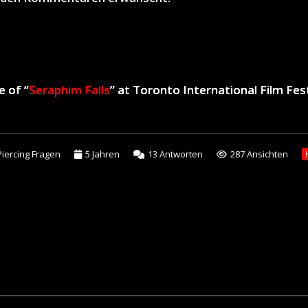
e of “
Seraphim Falls
” at Toronto International Film Fest
Piercing Fragen
5 Jahren
13
Antworten
287 Ansichten