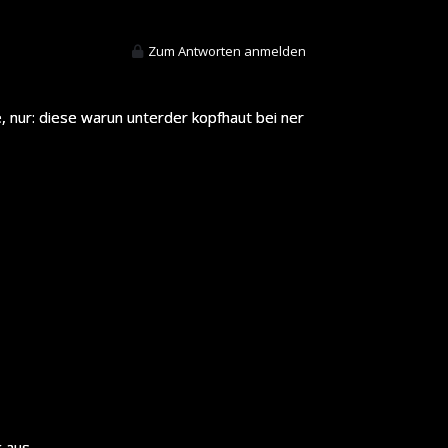
Zum Antworten anmelden
, nur: diese warun unterder kopfhaut bei ner
g aus…