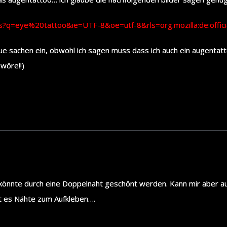
es?q=eye%20tattoo&ie=UTF-8&oe=utf-8&rls=org.mozilla:de:offi
ue sachen ein, obwohl ich sagen muss dass ich auch ein augentatto
wöre!!)
könnte durch eine Doppelnaht geschönt werden. Kann mir aber a
bt es Nähte zum Aufkleben….