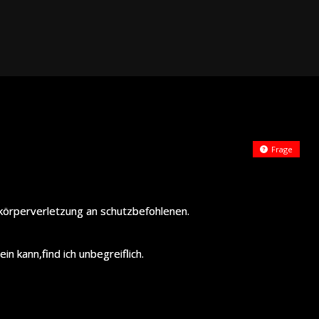
Frage
 körperverletzung an schutzbefohlenen.
in kann,find ich unbegreiflich.