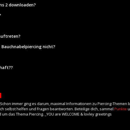
ims 2 downloaden?
?
auftreten?
Bauchnabelpiercing nicht?
zhaft??
. Schon immer ging es darum, maximal Informationen zu Piercing-Themen ber
uch selbst helfen und Fragen beantworten. Beteilige dich, sammel
Punkte
u
 um das Thema Piercing. _YOU are WELCOME & lovley greetings