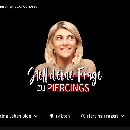
iercing Fotos Contest
rcing Leben Blog
Fakten
Piercing Fragen