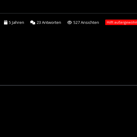
5 Jahren
23
Antworten
527 Ansichten
Hilft außergewöhn