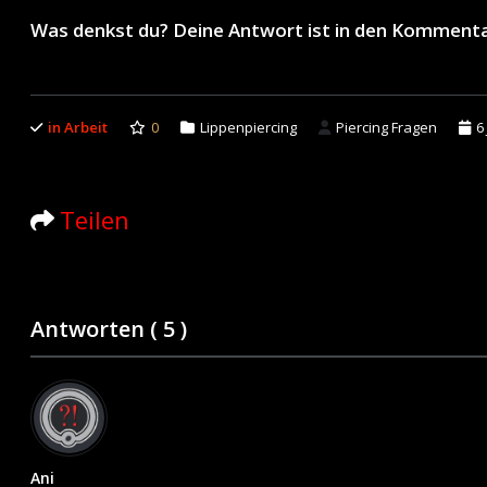
Was denkst du? Deine Antwort ist in den Komment
in Arbeit
0
Lippenpiercing
Piercing Fragen
6
Teilen
Antworten (
5
)
Ani