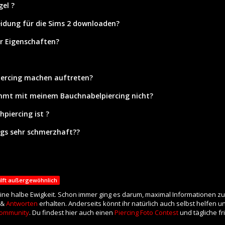
el ?
eidung für die Sims 2 downloaden?
r Eigenschaften?
iercing machen auftreten?
mmt mit meinem Bauchnabelpiercing nicht?
hpiercing ist ?
ngs sehr schmerzhaft??
ilft außergewöhnlich
eine halbe Ewigkeit. Schon immer ging es darum, maximal Informationen zu
 &
Antworten
erhalten. Anderseits könnt ihr natürlich auch selbst helfen 
ommunity
. Du findest hier auch einen
Piercing Foto Contest
und tägliche f