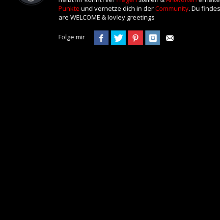
Punkte
und vernetze dich in der
Community
. Du finde
are WELCOME & lovley greetings
Folge mir