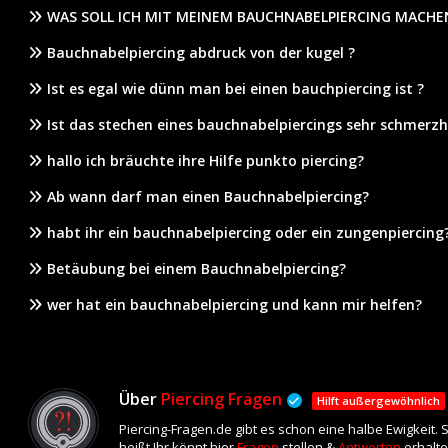
WAS SOLL ICH MIT MEINEM BAUCHNABELPIERCING MACH
Bauchnabelpiercing abdruck von der kugel ?
Ist es egal wie dünn man bei einen bauchpiercing ist ?
Ist das stechen eines bauchnabelpiercings sehr schmerz
hallo ich bräuchte ihre Hilfe punkto piercing?
Ab wann darf man einen Bauchnabelpiercing?
habt ihr ein bauchnabelpiercing oder ein zungenpiercing
Betäubung bei einem Bauchnabelpiercing?
wer hat ein bauchnabelpiercing und kann mir helfen?
Über
Piercing Fragen
Hilft außergewöhnlich
Piercing-Fragen.de gibt es schon eine halbe Ewigkeit.
heißt Ihr könnt hier
Fragen
stellen &
Antworten
erhalte