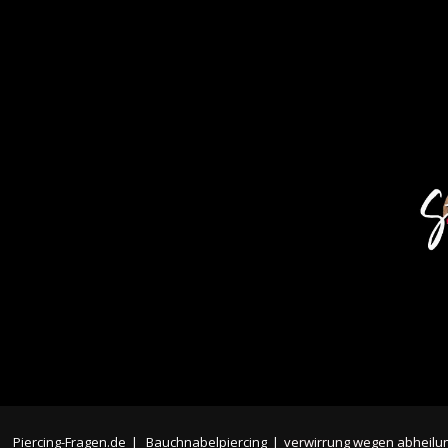
Piercing-Fragen.de
|
Bauchnabelpiercing
|
verwirrung wegen abheilu