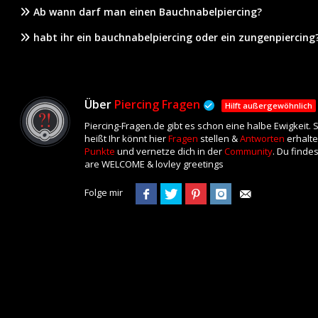
Ab wann darf man einen Bauchnabelpiercing?
habt ihr ein bauchnabelpiercing oder ein zungenpiercing
Über
Piercing Fragen
Hilft außergewöhnlich
Piercing-Fragen.de gibt es schon eine halbe Ewigkeit.
heißt Ihr könnt hier
Fragen
stellen &
Antworten
erhalte
Punkte
und vernetze dich in der
Community
. Du finde
are WELCOME & lovley greetings
Folge mir