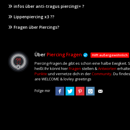
infos über anti-tragus piercing(= ?
Lippenpiercing x3 ??
Fragen über Piercings?
Über
Piercing Fragen
Hilft außergewöhnlich
Piercing-Fragen.de gibt es schon eine halbe Ewigkeit.
heißt Ihr könnt hier
Fragen
stellen &
Antworten
erhalte
Punkte
und vernetze dich in der
Community
. Du finde
are WELCOME & lovley greetings
Folge mir