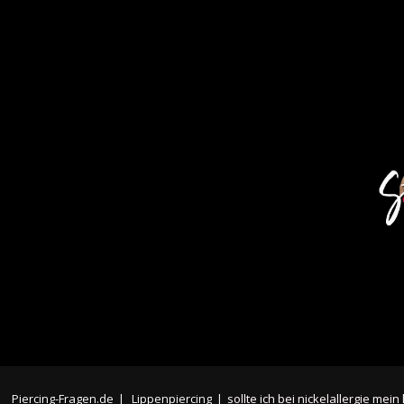
Piercing-Fragen.de
|
Lippenpiercing
|
sollte ich bei nickelallergie me