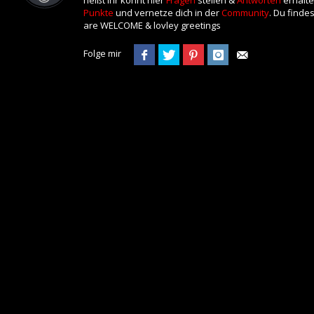
Punkte
und vernetze dich in der
Community
. Du finde
are WELCOME & lovley greetings
Folge mir