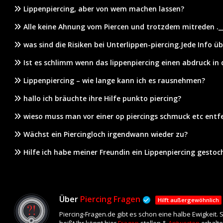
Lippenpiercing, aber von wem machen lassen?
Alle keine Ahnung vom Piercen und trotzdem mitreden .__
was sind die Risiken bei Unterlippen-piercing.Jede Info ü
Ist es schlimm wenn das lippenpiercing einen abdruck in d
Lippenpiercing – wie lange kann ich es rausnehmen?
hallo ich bräuchte ihre Hilfe punkto piercing?
wieso muss man vor einer op piercings schmuck etc entf
Wächst ein Piercingloch irgendwann wieder zu?
Hilfe ich habe meiner Freundin ein Lippenpiercing gestoc
Über
Piercing Fragen
Hilft außergewöhnlich
Piercing-Fragen.de gibt es schon eine halbe Ewigkeit.
heißt Ihr könnt hier
Fragen
stellen &
Antworten
erhalte