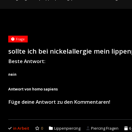
Frage
sollte ich bei nickelallergie mein lipp
Beste Antwort:
nein
Antwort von homo sapiens
Füge deine Antwort zu den Kommentaren!
in Arbeit
0
Lippenpiercing
Piercing Fragen
6