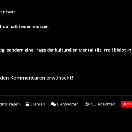
o etwas.
t du halt leiden müssen.
 sondern eine Frage der kulturellen Mentalität. Proll bleibt Prol
in den Kommentaren erwünscht!
cing Fragen
5 Jahren
8
Antworten
453 Ansichten
Hilft