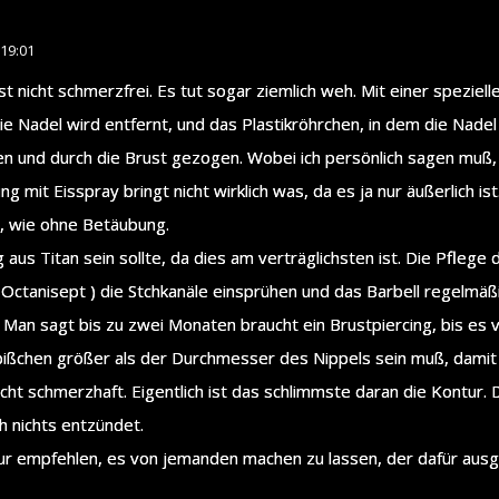
19:01
st nicht schmerzfrei. Es tut sogar ziemlich weh. Mit einer speziel
ie Nadel wird entfernt, und das Plastikröhrchen, in dem die Nadel
en und durch die Brust gezogen. Wobei ich persönlich sagen muß,
 mit Eisspray bringt nicht wirklich was, da es ja nur äußerlich ist
, wie ohne Betäubung.
g aus Titan sein sollte, da dies am verträglichsten ist. Die Pflege 
 Octanisept ) die Stchkanäle einsprühen und das Barbell regelmäß
h. Man sagt bis zu zwei Monaten braucht ein Brustpiercing, bis es 
bißchen größer als der Durchmesser des Nippels sein muß, damit 
icht schmerzhaft. Eigentlich ist das schlimmste daran die Kontur. 
ch nichts entzündet.
nur empfehlen, es von jemanden machen zu lassen, der dafür ausge