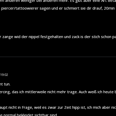
 dem anderen weniger bei anderen mehr. Es gibt aber eine Art Bet
piercer/tattoowierer sagen und er schmiert sie dir drauf, 20min 
er zange wid der nippel festgehalten und zack is der stich schon p
19:02
t tun.
ercing, das ich mittlerweile nicht mehr trage. Auch weiß ich heute
pt nicht in Frage, weil es zwar zur Zeit hipp ist, ich mich aber ni
die normal bekleidet sichtbar sind