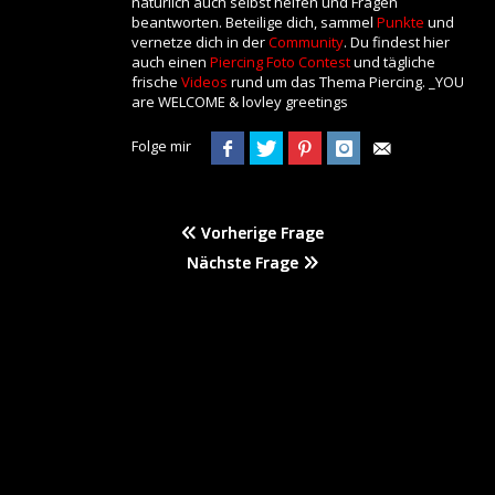
natürlich auch selbst helfen und Fragen
beantworten. Beteilige dich, sammel
Punkte
und
vernetze dich in der
Community
. Du findest hier
auch einen
Piercing Foto Contest
und tägliche
frische
Videos
rund um das Thema Piercing. _YOU
are WELCOME & lovley greetings
Folge mir
Vorherige Frage
Nächste Frage