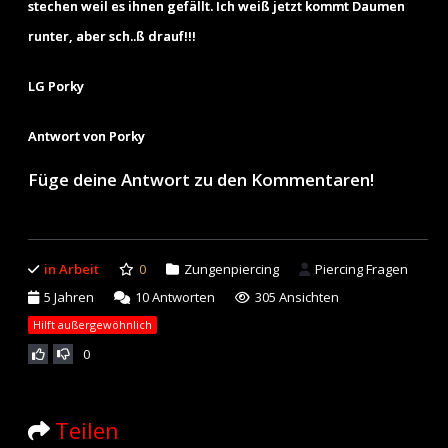
stechen weil es ihnen gefällt. Ich weiß jetzt kommt Daumen
runter, aber sch..ß drauf!!!
LG Porky
Antwort von Porky
Füge deine Antwort zu den Kommentaren!
in Arbeit
0
Zungenpiercing
Piercing Fragen
5 Jahren
10
Antworten
305 Ansichten
Hilft außergewöhnlich
0
Teilen