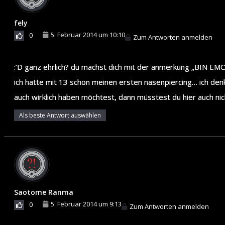
fely
5. Februar 2014 um 10:10
0
Zum Antworten anmelden
:’D ganz ehrlich? du machst dich mit der anmerkung „BIN EMO“
ich hatte mit 13 schon meinen ersten nasenpiercing… ich den
auch wirklich haben möchtest, dann müsstest du hier auch nicht
Als beste Antwort auswählen
Saotome Ranma
5. Februar 2014 um 9:13
0
Zum Antworten anmelden