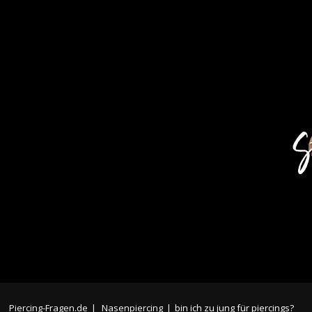
Piercing-Fragen.de
|
Nasenpiercing
|
bin ich zu jung für piercings?