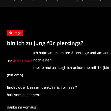
Frage
bin ich zu jung für piercings?
ich habe am einen ohr 3 ohrringe und am and
noch einen!
by
Marco Gomes
meine mutter sagt, ich bekomme mit 14 (bin 1
(bin emo)
findet oder besser, denkt ihr ich bin assi?
halt vom aussehen?
danke im vorraus