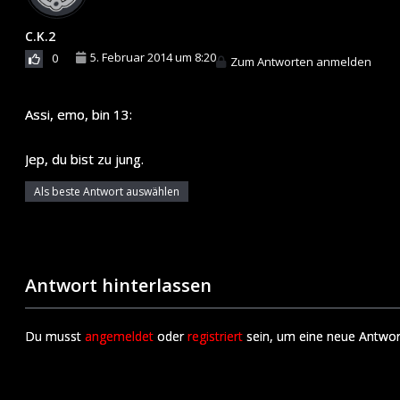
C.K.2
5. Februar 2014 um 8:20
0
Zum Antworten anmelden
Assi, emo, bin 13:
Jep, du bist zu jung.
Als beste Antwort auswählen
Antwort hinterlassen
Du musst
angemeldet
oder
registriert
sein, um eine neue Antwor