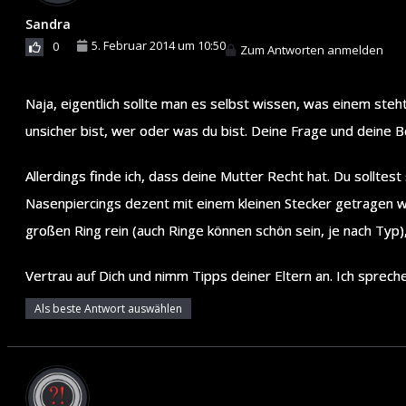
Sandra
5. Februar 2014 um 10:50
0
Zum Antworten anmelden
Naja, eigentlich sollte man es selbst wissen, was einem steht
unsicher bist, wer oder was du bist. Deine Frage und deine B
Allerdings finde ich, dass deine Mutter Recht hat. Du solltes
Nasenpiercings dezent mit einem kleinen Stecker getragen werd
großen Ring rein (auch Ringe können schön sein, je nach Typ)
Vertrau auf Dich und nimm Tipps deiner Eltern an. Ich sprech
Als beste Antwort auswählen