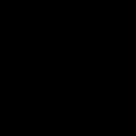
Statistiken
Fragen (
1708
)