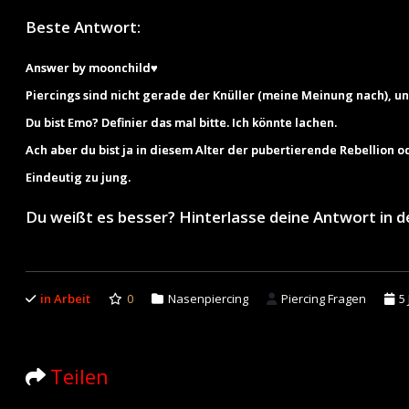
Beste Antwort:
Answer by moonchild♥
Piercings sind nicht gerade der Knüller (meine Meinung nach), u
Du bist Emo? Definier das mal bitte. Ich könnte lachen.
Ach aber du bist ja in diesem Alter der pubertierende Rebellion o
Eindeutig zu jung.
Du weißt es besser? Hinterlasse deine Antwort in
in Arbeit
0
Nasenpiercing
Piercing Fragen
5
Teilen