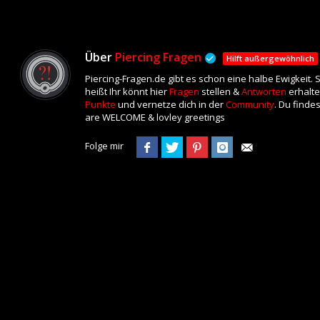
Über
Piercing Fragen
Hilft außergewöhnlich
Piercing-Fragen.de gibt es schon eine halbe Ewigkeit.
heißt Ihr könnt hier
Fragen
stellen &
Antworten
erhalte
Punkte
und vernetze dich in der
Community
. Du finde
are WELCOME & lovley greetings
Folge mir