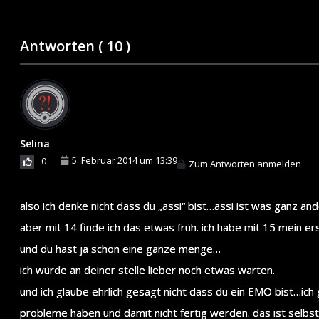
Antworten (
10
)
Selina
5. Februar 2014 um 13:39
0
Zum Antworten anmelden
also ich denke nicht dass du „assi“ bist…assi ist was ganz an
aber mit 14 finde ich das etwas früh. ich habe mit 15 mein er
und du hast ja schon eine ganze menge…
ich würde an deiner stelle lieber noch etwas warten.
und ich glaube ehrlich gesagt nicht dass du ein EMO bist…ich 
probleme haben und damit nicht fertig werden. das ist selbs