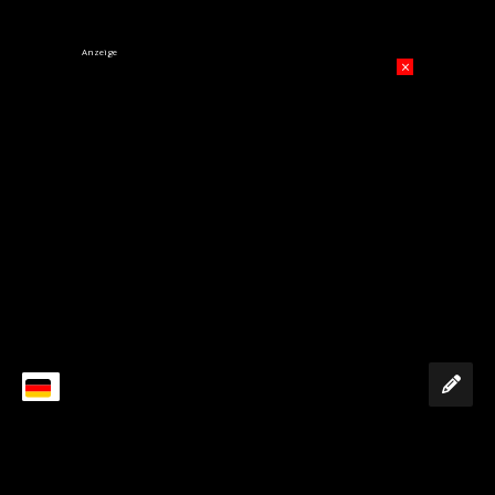
Anzeige
×