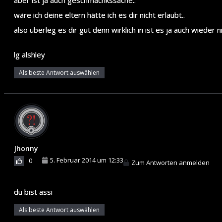
wäre ich deine eltern hätte ich es dir nicht erlaubt..
also überleg es dir gut denn wirklich in ist es ja auch wieder ni
lg alshley
Als beste Antwort auswählen
Jhonny
5. Februar 2014 um 12:33
0
Zum Antworten anmelden
du bist assi
Als beste Antwort auswählen