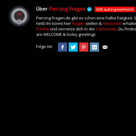
Über
Piercing Fragen
Hilft außergewöhnlich
Piercing-Fragen.de gibt es schon eine halbe Ewigkeit.
heißt Ihr könnt hier
Fragen
stellen &
Antworten
erhalte
Punkte
und vernetze dich in der
Community
. Du finde
are WELCOME & lovley greetings
Folge mir