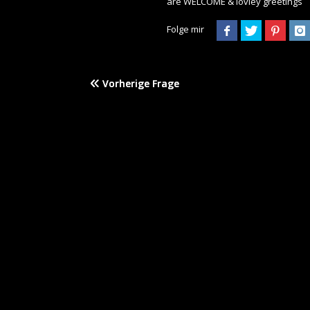
are WELCOME & lovley greetings
Folge mir
Vorherige Frage