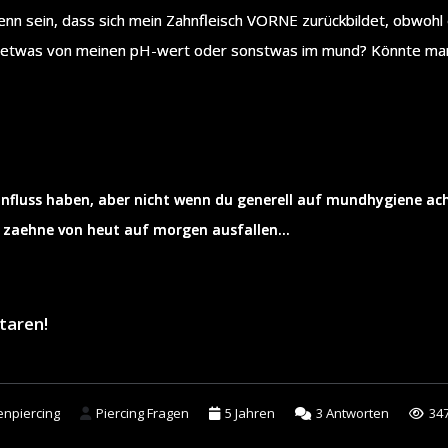
nn sein, dass sich mein Zahnfleisch VORNE zurückbildet, obwohl 
ll etwas von meinen pH-wert oder sonstwas im mund? Könnte man 
einfluss haben, aber nicht wenn du generell auf mundhygiene ac
die zaehne von heut auf morgen ausfallen…
taren!
npiercing
Piercing Fragen
5 Jahren
3
Antworten
34