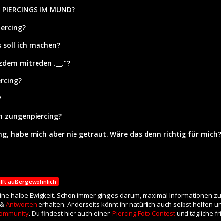
O PIERCINGS IM MUND?
ercing?
s soll ich machen?
zdem mitreden .__.“?
ercing?
?
in zungenpiercing?
ng, habe mich aber nie getraut. Wäre das denn richtig für mich?
ilft außergewöhnlich
eine halbe Ewigkeit. Schon immer ging es darum, maximal Informationen zu
 &
Antworten
erhalten. Anderseits könnt ihr natürlich auch selbst helfen 
ommunity
. Du findest hier auch einen
Piercing Foto Contest
und tägliche f