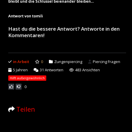
bleibt und die Schlüssel beienander bleiben…
Antwort von tomili
Hast du die bessere Antwort? Antworte in den
Kommentaren!
in Arbeit
0
Zungenpiercing
Piercing Fragen
5 Jahren
31
Antworten
483 Ansichten
Hilft außergewöhnlich
0
Teilen