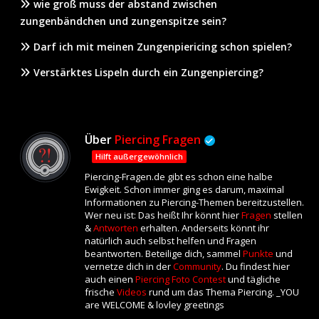
wie groß muss der abstand zwischen
zungenbändchen und zungenspitze sein?
Darf ich mit meinen Zungenpiericing schon spielen?
Verstärktes Lispeln durch ein Zungenpiercing?
Über
Piercing Fragen
Hilft außergewöhnlich
Piercing-Fragen.de gibt es schon eine halbe
Ewigkeit. Schon immer ging es darum, maximal
Informationen zu Piercing-Themen bereitzustellen.
Wer neu ist: Das heißt Ihr könnt hier
Fragen
stellen
&
Antworten
erhalten. Anderseits könnt ihr
natürlich auch selbst helfen und Fragen
beantworten. Beteilige dich, sammel
Punkte
und
vernetze dich in der
Community
. Du findest hier
auch einen
Piercing Foto Contest
und tägliche
frische
Videos
rund um das Thema Piercing. _YOU
are WELCOME & lovley greetings