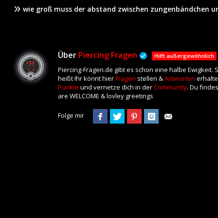
wie groß muss der abstand zwischen zungenbändchen un
Über
Piercing Fragen
Hilft außergewöhnlich
Piercing-Fragen.de gibt es schon eine halbe Ewigkeit.
heißt Ihr könnt hier
Fragen
stellen &
Antworten
erhalte
Punkte
und vernetze dich in der
Community
. Du finde
are WELCOME & lovley greetings
Folge mir