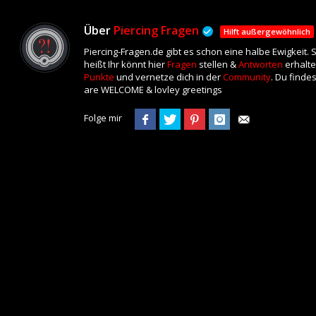
Über
Piercing Fragen
Hilft außergewöhnlich
Piercing-Fragen.de gibt es schon eine halbe Ewigkeit.
heißt Ihr könnt hier
Fragen
stellen &
Antworten
erhalte
Punkte
und vernetze dich in der
Community
. Du finde
are WELCOME & lovley greetings
Folge mir