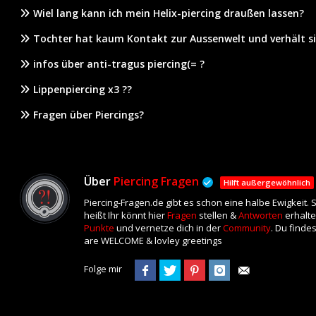
Wiel lang kann ich mein Helix-piercing draußen lassen?
Tochter hat kaum Kontakt zur Aussenwelt und verhält sic
infos über anti-tragus piercing(= ?
Lippenpiercing x3 ??
Fragen über Piercings?
Über
Piercing Fragen
Hilft außergewöhnlich
Piercing-Fragen.de gibt es schon eine halbe Ewigkeit.
heißt Ihr könnt hier
Fragen
stellen &
Antworten
erhalte
Punkte
und vernetze dich in der
Community
. Du finde
are WELCOME & lovley greetings
Folge mir