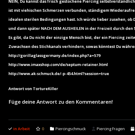
NEIN, Du kannst das frisch gestochene Piercing selbstverständl
ist mit viehischen Schmerzen verbunden, ständigem Wiederaufrei
idealen sterilen Bedingungen hast. Ich würde lieber zusehen, ob Du
und dann später NACH DEM AUSHEILEN in der Freizeit durch den 
Es gibt, da Du nicht der einzige Mensch bist, der ein Piercing zeit
Zuwachsen des Stichkanals verhindern, sowas könntest Du während
http://gorillaglassgermany.de/index.php?a=579
http://www.imaxshop.com/de/septum-retainer.html
http://www.ak-schmuck.de/-p-454.html?session=true
Antwort von TortureKiller
Füge deine Antwort zu den Kommentaren!
in Arbeit
0
Piercingschmuck
Piercing Fragen