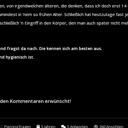
n, von irgendwelchen älteren, die denken, dass ich doch erst 14 bi
mindest in ’nem so frühen Alter. Schließlich hat heutzutage fast j
 schließlich ’n Eingriff in den Körper, den man auch später nicht 
und fragst da nach. Die kennen sich am besten aus.
nd hygienisch ist.
in den Kommentaren erwünscht!
Piercing Fragen
5 Jahren
5
Antworten
360 Ansichten