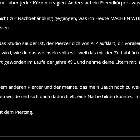
e.. aber jeder Körper reagiert Anders auf ein Fremdkörper- was e
 nicht zur Nachbehandlung gegangen, was ich Heute MACHEN WÜR
siert.
as Studio sauber ist, der Piercer dich von A-Z aufklärt, dir voralle
 wird, wie du das wechseln solltest.. weil das mit der Zeit abhä
art geworden im Laufe der Jahre 😉 .. und nehme deine Eltern mit, 
einem anderen Piercer und der meinte, das mein Bauch noch zu wei
en würde und sich dann dadurch vlt. eine Narbe bilden könnte… 
it dem Piercing.