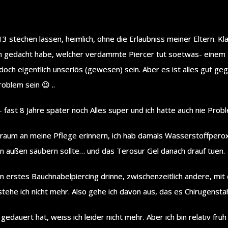
13 stechen lassen, heimlich, ohne die Erlaubniss meiner Eltern. Kl
uch gedacht habe, welcher verdammte Piercer tut soetwas- einem 
doch eigentlich unseriös (gewesen) sein. Aber es ist alles gut ge
roblem sein 😉 ..
- fast 8 Jahre später noch Alles super und ich hatte auch nie Prob
geraum an meine Pflege erinnern, ich hab damals Wasserstoffper
on außen säubern sollte… und das Terosur Gel danach drauf tuen.
erstes Bauchnabelpiercing drinne, zwischenzeitlich andere, mit 
tehe ich nicht mehr. Also gehe ich davon aus, das es Chirugenstahl
edauert hat, weiss ich leider nicht mehr. Aber ich bin relativ f