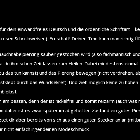
k für dein einwandfreies Deutsch und die ordentliche Schriftart –
sen Schreibweisen). Ernsthaft! Deinen Text kann man richtig flü
auchnabelpiercing sauber gestochen wird (also fachmännisch und s
du ihm schon Zeit lassen zum Heilen. Dabei mindestens einmal t
du das tun kannst) und das Piercing bewegen (nicht verdrehen, also
estklebt durch das Wundsekret). Und zieh möglich keine zu hohen 
nbleibst.
an am besten, denn der ist nickelfrei und somit reizarm (auch was 
von daher ist es zwar später im abgeheilten Zustand ein gutes Pier
etet dir aber bereits von sich aus einen guten Stecker an an (mitb
r nicht einfach irgendeinen Modeschmuck.