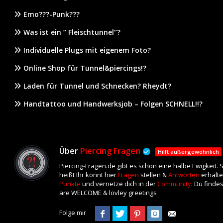
Emo???-Punk???
Was ist ein “ Fleischtunnel“?
Individuelle Plugs mit eigenem Foto?
Online Shop für Tunnel&piercings!?
Laden für Tunnel und Schnecken? Rheydt?
Handtattoo und Handwerksjob – Folgen SCHNELL!!?
Über
Piercing Fragen
Hilft außergewöhnlich
Piercing-Fragen.de gibt es schon eine halbe Ewigkeit.
heißt Ihr könnt hier
Fragen
stellen &
Antworten
erhalte
Punkte
und vernetze dich in der
Community
. Du finde
are WELCOME & lovley greetings
Folge mir