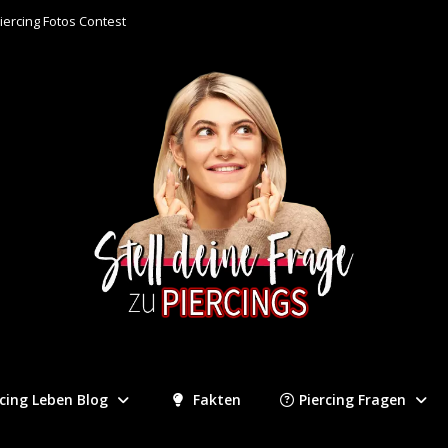
iercing Fotos Contest
rcing Leben Blog
Fakten
Piercing Fragen