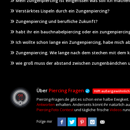
Mein zungenpiercing ist eingerissen was soll ich machen
Verstärktes Lispeln durch ein Zungenpiercing?
Zungenpiercing und berufliche Zukunft?
habt ihr ein bauchnabelpiercing oder ein zungenpiercin
Ich wollte schon lange ein Zungenpiercing, habe mich ab
Zungenpiercing. Wie lange nach dem stechen mit dem k
wie groß muss der abstand zwischen zungenbändchen u
Über
Piercing Fragen
Hilft außergewöhnlich
Piercing-Fragen.de gibt es schon eine halbe Ewigkeit
Antworten
erhalten. Anderseits könnt ihr natürlich a
Piercing Foto Contest
und tägliche frische
Videos
rund
Folge mir