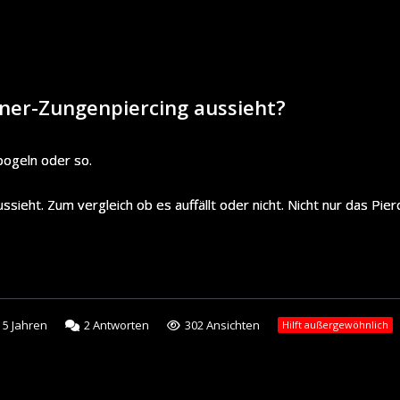
iner-Zungenpiercing aussieht?
oogeln oder so.
sieht. Zum vergleich ob es auffällt oder nicht. Nicht nur das Pier
5 Jahren
2
Antworten
302 Ansichten
Hilft außergewöhnlich