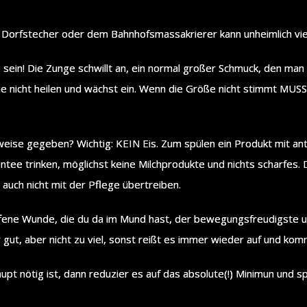
igen Dorfstecher oder dem Bahnhofsmassakrierer kann unheimlich vie
sein! Die Zunge schwillt an, ein normal großer Schmuck, den man 
ie nicht heilen und wächst ein. Wenn die Größe nicht stimmt MUSS 
eise gegeben? Wichtig: KEIN Eis. Zum spülen ein Produkt mit antib
ntee trinken, möglichst keine Milchprodukte und nichts scharfes. Da
auch nicht mit der Pflege übertreiben.
e offene Wunde, die du da im Mund hast, der bewegungsfreudigste
gut, aber nicht zu viel, sonst reißt es immer wieder auf und komm
pt nötig ist, dann reduzier es auf das absolute(!) Minimun und s