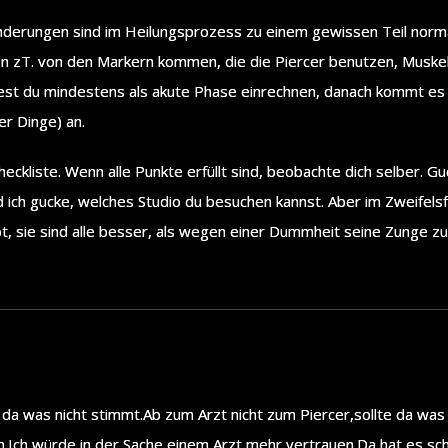
derungen sind im Heilungsprozess zu einem gewissen Teil normal
zT. von den Markern kommen, die die Piercer benutzen, Muskelkate
test du mindestens als akute Phase einrechnen, danach kommt es
r Dinge) an.
eckliste. Wenn alle Punkte erfüllt sind, beobachte dich selber. Gu
 ich gucke, welches Studio du besuchen kannst. Aber im Zweifels
 sie sind alle besser, als wegen einer Dummheit seine Zunge zu 
a was nicht stimmt.Ab zum Arzt nicht zum Piercer,sollte da was 
.Ich würde in der Sache einem Arzt mehr vertrauen.Da hat es sc