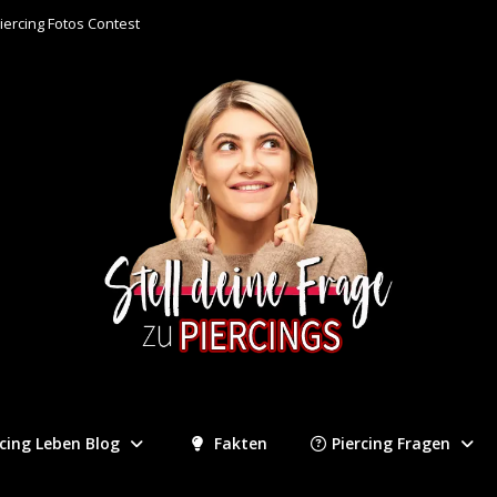
iercing Fotos Contest
rcing Leben Blog
Fakten
Piercing Fragen