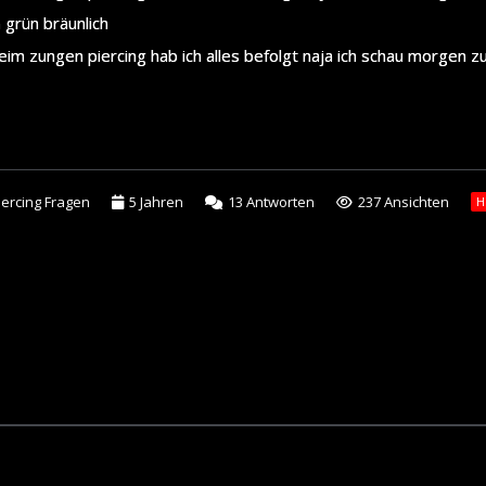
n grün bräunlich
eim zungen piercing hab ich alles befolgt naja ich schau morgen z
iercing Fragen
5 Jahren
13
Antworten
237 Ansichten
H