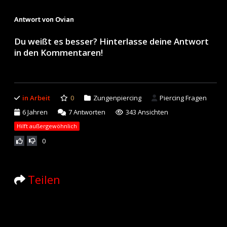
Antwort von Ovian
Du weißt es besser? Hinterlasse deine Antwort
in den Kommentaren!
in Arbeit
0
Zungenpiercing
Piercing Fragen
6 Jahren
7
Antworten
343 Ansichten
Hilft außergewöhnlich
0
Teilen