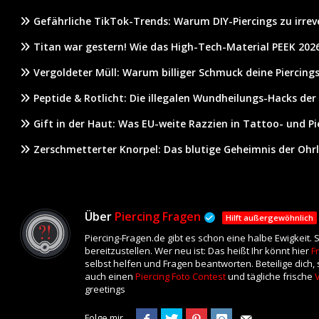
Gefährliche TikTok-Trends: Warum DIY-Piercings zu irrev
Titan war gestern! Wie das High-Tech-Material PEEK 2026
Vergoldeter Müll: Warum billiger Schmuck deine Piercings
Peptide & Rotlicht: Die illegalen Wundheilungs-Hacks der
Gift in der Haut: Was EU-weite Razzien in Tattoo- und P
Zerschmetterter Knorpel: Das blutige Geheimnis der Ohr
Über
Piercing Fragen
Hilft außergewöhnlich
Piercing-Fragen.de gibt es schon eine halbe Ewigkeit
bereitzustellen. Wer neu ist: Das heißt Ihr könnt hier
F
selbst helfen und Fragen beantworten. Beteilige dich
auch einen
Piercing Foto Contest
und tägliche frische
greetings
Folge mir