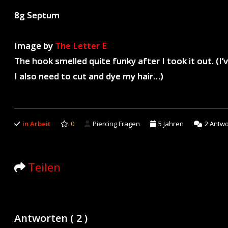
8g Septum
Image by
The Letter E
The hook smelled quite funky after I took it out. (I’
I also need to cut and dye my hair…)
in Arbeit
0
Piercing Fragen
5 Jahren
2
Antwo
Teilen
Antworten (
2
)