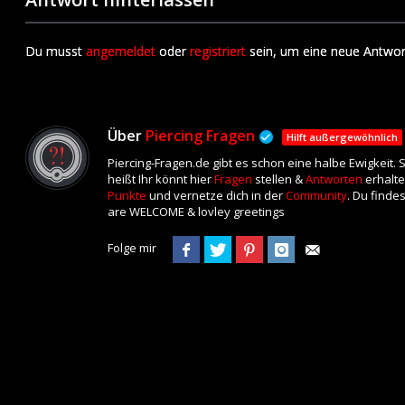
Du musst
angemeldet
oder
registriert
sein, um eine neue Antwor
Über
Piercing Fragen
Hilft außergewöhnlich
Piercing-Fragen.de gibt es schon eine halbe Ewigkeit.
heißt Ihr könnt hier
Fragen
stellen &
Antworten
erhalte
Punkte
und vernetze dich in der
Community
. Du finde
are WELCOME & lovley greetings
Folge mir