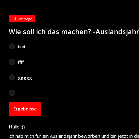
Umfrage
Wie soll ich das machen? -Auslandsjahr
tset
ffff
ggggg
Hallo :))
ich hab mich für ein Auslandsjahr beworben und bin jetzt i