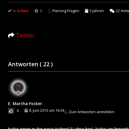
in Arbeit
0
Piercing Fragen
5 Jahren
22
Antw
Teilen
Antworten (
22
)
E. Martha Focker
8. Juni 2013 um 16:34
0
Zum Antworten anmelden
hatte einen in der nase (schon13 jahre her), hatte ein lippenb