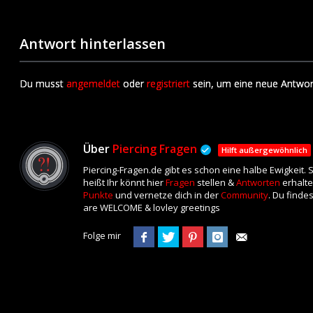
Antwort hinterlassen
Du musst
angemeldet
oder
registriert
sein, um eine neue Antwor
Über
Piercing Fragen
Hilft außergewöhnlich
Piercing-Fragen.de gibt es schon eine halbe Ewigkeit.
heißt Ihr könnt hier
Fragen
stellen &
Antworten
erhalte
Punkte
und vernetze dich in der
Community
. Du finde
are WELCOME & lovley greetings
Folge mir