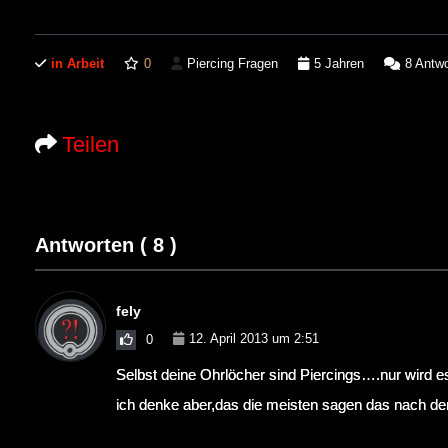
in Arbeit
0
Piercing Fragen
5 Jahren
8
Antwo
Teilen
Antworten (
8
)
fely
12. April 2013 um 2:51
0
Selbst deine Ohrlöcher sind Piercings….nur wird es
ich denke aber,das die meisten sagen das nach de