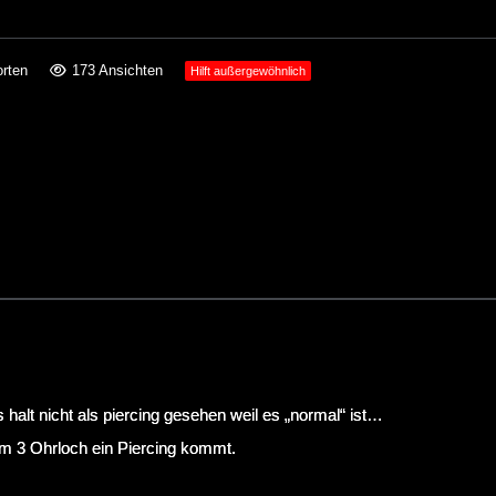
rten
173 Ansichten
Hilft außergewöhnlich
 halt nicht als piercing gesehen weil es „normal“ ist…
m 3 Ohrloch ein Piercing kommt.