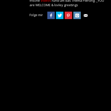
frische
Videos
rund um das Thema Piercing. _YOU
are WELCOME & lovley greetings
Folge mir