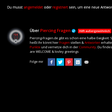
Du musst
angemeldet
oder
registriert
sein, um eine neue Antwor
Über
Piercing Fragen
Hilft außergewöhnlich
Piercing-Fragen.de gibt es schon eine halbe Ewigkeit.
heißt Ihr könnt hier
Fragen
stellen &
Antworten
erhalte
Punkte
und vernetze dich in der
Community
. Du finde
are WELCOME & lovley greetings
Folge mir