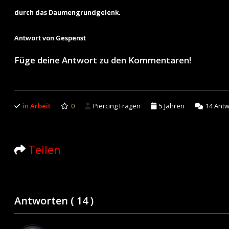
durch das Daumengrundgelenk.
Antwort von Gespenst
Füge deine Antwort zu den Kommentaren!
in Arbeit
0
Piercing Fragen
5 Jahren
14
Antw
Teilen
Antworten (
14
)