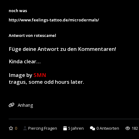
noch was
http://www.feelings-tattoo.de/microdermals/
Antwort von rotescamel
Füge deine Antwort zu den Kommentaren!
Kinda clear…
Image by
SMN
tragus, some odd hours later.
Anhang
0
Piercing Fragen
5 Jahren
0
Antworten
182