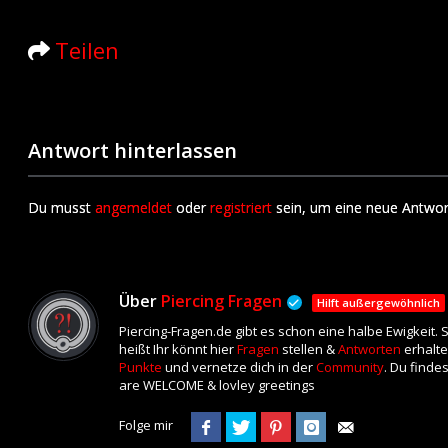
Teilen
Antwort hinterlassen
Du musst
angemeldet
oder
registriert
sein, um eine neue Antwor
Über
Piercing Fragen
Hilft außergewöhnlich
Piercing-Fragen.de gibt es schon eine halbe Ewigkeit.
heißt Ihr könnt hier
Fragen
stellen &
Antworten
erhalte
Punkte
und vernetze dich in der
Community
. Du finde
are WELCOME & lovley greetings
Folge mir