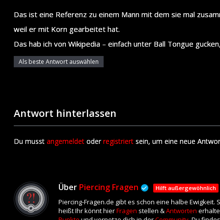
Das ist eine Referenz zu einem Mann mit dem sie mal zusam
weil er mit Korn gearbeitet hat.
Das hab ich von Wikipedia – einfach unter Ball Tongue gucken, 
Als beste Antwort auswählen
Antwort hinterlassen
Du musst
angemeldet
oder
registriert
sein, um eine neue Antwor
Über
Piercing Fragen
Hilft außergewöhnlich
Piercing-Fragen.de gibt es schon eine halbe Ewigkeit.
heißt Ihr könnt hier
Fragen
stellen &
Antworten
erhalte
Punkte
und vernetze dich in der
Community
. Du finde