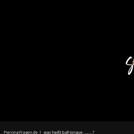
Piercing-Fragen.de
|
was heißt ball tongue………?