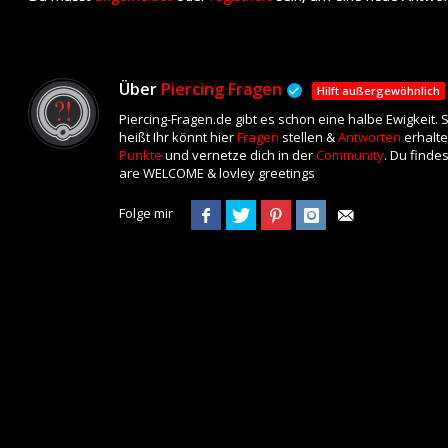
Über
Piercing Fragen
Hilft außergewöhnlich
Piercing-Fragen.de gibt es schon eine halbe Ewigkeit.
heißt Ihr könnt hier
Fragen
stellen &
Antworten
erhalte
Punkte
und vernetze dich in der
Community
. Du finde
are WELCOME & lovley greetings
Folge mir