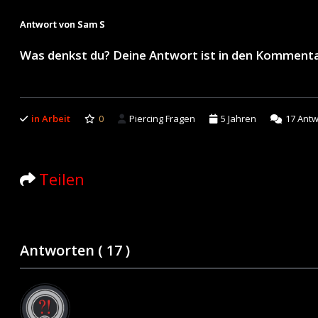
Antwort von Sam S
Was denkst du? Deine Antwort ist in den Komment
in Arbeit
0
Piercing Fragen
5 Jahren
17
Antw
Teilen
Antworten (
17
)