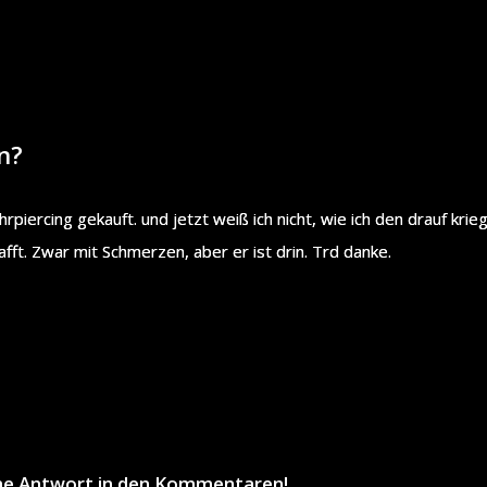
n?
rpiercing gekauft. und jetzt weiß ich nicht, wie ich den drauf krie
ft. Zwar mit Schmerzen, aber er ist drin. Trd danke.
ine Antwort in den Kommentaren!