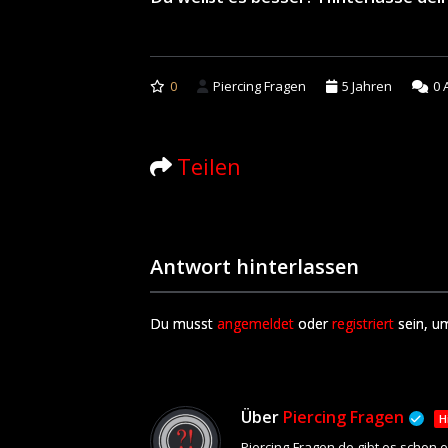
0
Piercing Fragen
5 Jahren
0
A
Teilen
Antwort hinterlassen
Du musst
angemeldet
oder
registriert
sein, u
Über
Piercing Fragen
H
Piercing-Fragen.de gibt es schon 