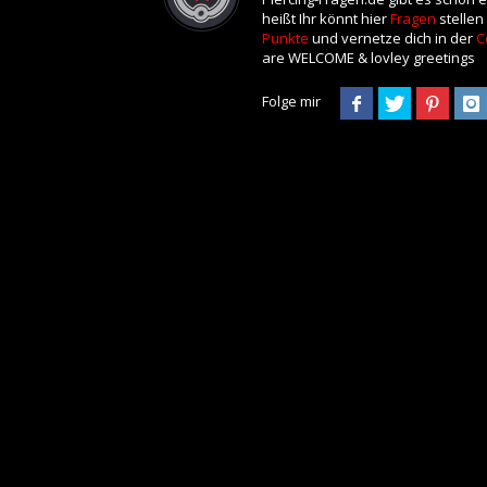
heißt Ihr könnt hier
Fragen
stellen
Punkte
und vernetze dich in der
C
are WELCOME & lovley greetings
Folge mir