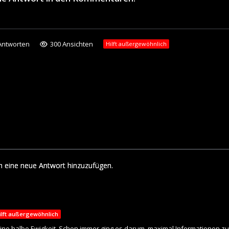
ntworten
300 Ansichten
Hilft außergewöhnlich
m eine neue Antwort hinzuzufügen.
ilft außergewöhnlich
eine halbe Ewigkeit. Schon immer ging es darum, maximal Informationen zu