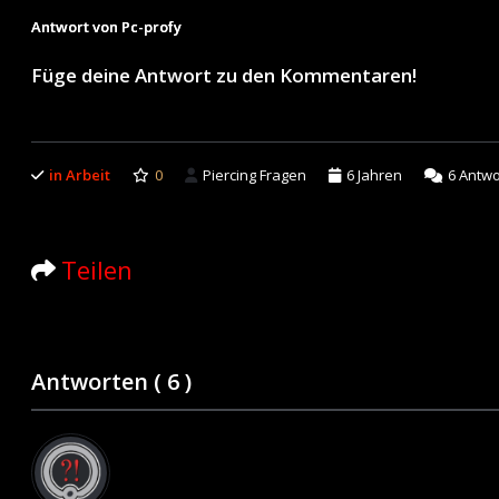
Antwort von Pc-profy
Füge deine Antwort zu den Kommentaren!
in Arbeit
0
Piercing Fragen
6 Jahren
6
Antwo
Teilen
Antworten (
6
)