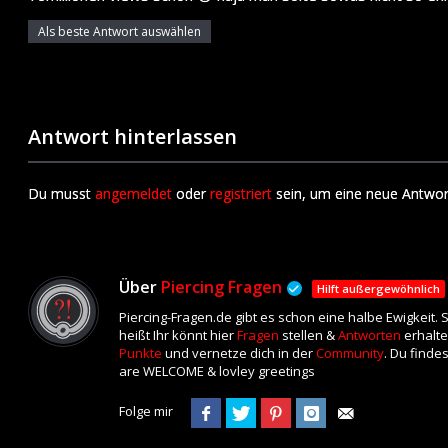
Als beste Antwort auswählen
Antwort hinterlassen
Du musst
angemeldet
oder
registriert
sein, um eine neue Antwor
Über
Piercing Fragen
Hilft außergewöhnlich
Piercing-Fragen.de gibt es schon eine halbe Ewigkeit.
heißt Ihr könnt hier
Fragen
stellen &
Antworten
erhalte
Punkte
und vernetze dich in der
Community
. Du finde
are WELCOME & lovley greetings
Folge mir