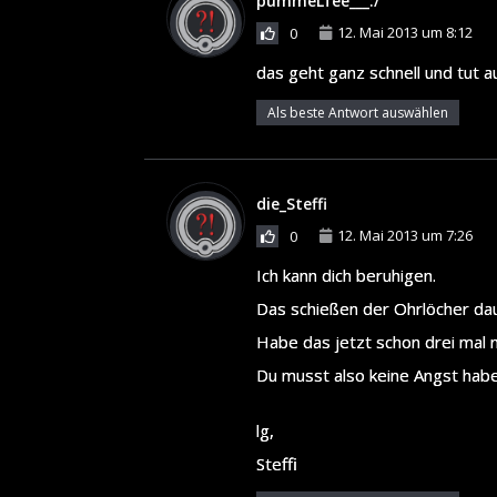
pummeLfee___:/
12. Mai 2013 um 8:12
0
das geht ganz schnell und tut a
Als beste Antwort auswählen
die_Steffi
12. Mai 2013 um 7:26
0
Ich kann dich beruhigen.
Das schießen der Ohrlöcher dau
Habe das jetzt schon drei mal 
Du musst also keine Angst habe
lg,
Steffi