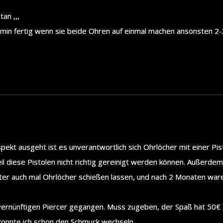
an ,,,
n 1 min fertig wenn sie beide Ohren auf einmal machen ansonsten 2-
kt ausgeht ist es unverantwortlich sich Ohrlöcher mit einer Pist
eil diese Pistolen nicht richtig gereinigt werden können. Außerd
Alter auch mal Ohrlöcher schießen lassen, und nach 2 Monaten war
 vernünftigen Piercer gegangen. Muss zugeben, der Spaß hat 50€ g
konnte ich schon den Schmuck wechseln.