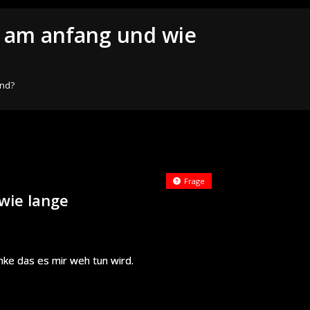
eh am anfang und wie
ind?
Frage
 wie lange
nke das es mir weh tun wird.