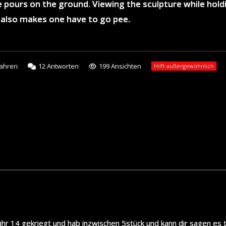
ve pours on the ground. Viewing the sculpture while hold
It also makes one have to go pee.
Jahren
12
Antworten
199 Ansichten
Hilft außergewöhnlich
ähr 14 gekriegt und hab inzwischen 5stück und kann dir sagen es 