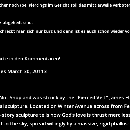
cher noch (bei Piercings im Gesicht soll das mittlerweile verboten
 abgeheilt sind.
chreckt man sich nur kurz und dann ist es auch schon wieder vo
orte in den Kommentaren!
ries March 30, 20113
 Nut Shop and was struck by the "Pierced Veil." James H
l sculpture. Located on Winter Avenue across from Ferr
tory sculpture tells how God’s love is thrust mercilessly
to the sky, spread willingly by a massive, rigid phallus-