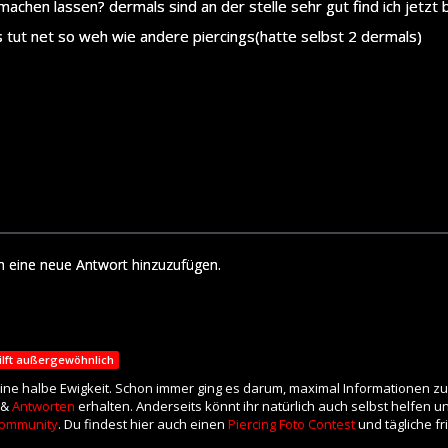
 machen lassen? dermals sind an der stelle sehr gut find ich jetzt
 tut net so weh wie andere piercings(hatte selbst 2 dermals)
m eine neue Antwort hinzuzufügen.
ilft außergewöhnlich
eine halbe Ewigkeit. Schon immer ging es darum, maximal Informationen zu
 &
Antworten
erhalten. Anderseits könnt ihr natürlich auch selbst helfen 
ommunity
. Du findest hier auch einen
Piercing Foto Contest
und tägliche f