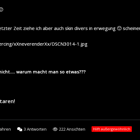
🙂
letzter Zeit ziehe ich aber auch skin divers in erwegung 🙂 schein
iercing/xXneverenderXx/DSCN3014-1.jpg
h nicht…. warum macht man so etwas???
taren!
Jahren
3
Antworten
222 Ansichten
Hilft außergewöhnlich