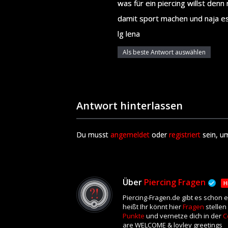
was für ein piercing willst denn
damit sport machen und naja es
lg lena
Als beste Antwort auswählen
Antwort hinterlassen
Du musst
angemeldet
oder
registriert
sein, u
Über
Piercing Fragen
H
Piercing-Fragen.de gibt es schon 
heißt Ihr könnt hier
Fragen
stellen
Punkte
und vernetze dich in der
C
are WELCOME & lovley greetings